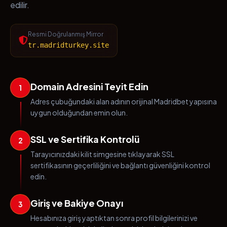
edilir.
Resmi Doğrulanmış Mirror
tr.madridturkey.site
Domain Adresini Teyit Edin
1
Adres çubuğundaki alan adının orijinal Madridbet yapısına
uygun olduğundan emin olun.
SSL ve Sertifika Kontrolü
2
Tarayıcınızdaki kilit simgesine tıklayarak SSL
sertifikasının geçerliliğini ve bağlantı güvenliğini kontrol
edin.
Giriş ve Bakiye Onayı
3
Hesabınıza giriş yaptıktan sonra profil bilgilerinizi ve