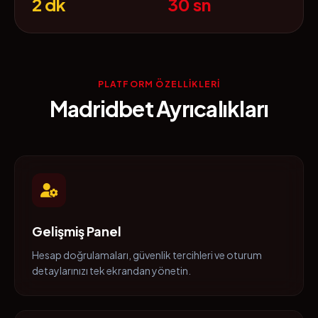
2 dk
30 sn
PLATFORM ÖZELLİKLERİ
Madridbet Ayrıcalıkları
Gelişmiş Panel
Hesap doğrulamaları, güvenlik tercihleri ve oturum
detaylarınızı tek ekrandan yönetin.