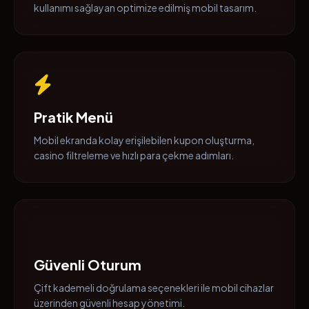
kullanımı sağlayan optimize edilmiş mobil tasarım.
Pratik Menü
Mobil ekranda kolay erişilebilen kupon oluşturma,
casino filtreleme ve hızlı para çekme adımları.
Güvenli Oturum
Çift kademeli doğrulama seçenekleri ile mobil cihazlar
üzerinden güvenli hesap yönetimi.