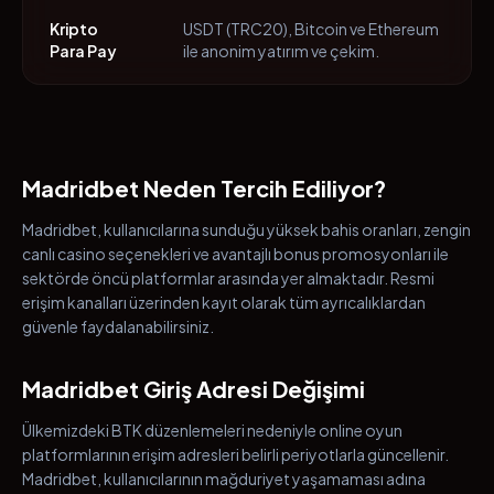
Kripto
USDT (TRC20), Bitcoin ve Ethereum
Para Pay
ile anonim yatırım ve çekim.
Madridbet Neden Tercih Ediliyor?
Madridbet, kullanıcılarına sunduğu yüksek bahis oranları, zengin
canlı casino seçenekleri ve avantajlı bonus promosyonları ile
sektörde öncü platformlar arasında yer almaktadır. Resmi
erişim kanalları üzerinden kayıt olarak tüm ayrıcalıklardan
güvenle faydalanabilirsiniz.
Madridbet Giriş Adresi Değişimi
Ülkemizdeki BTK düzenlemeleri nedeniyle online oyun
platformlarının erişim adresleri belirli periyotlarla güncellenir.
Madridbet, kullanıcılarının mağduriyet yaşamaması adına