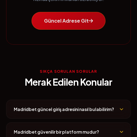
Güncel Adrese Git
SIKÇA SORULAN SORULAR
Merak Edilen Konular
Madridbet güncel giriş adresini nasıl bulabilirim?
Madridbet güvenilir bir platform mudur?