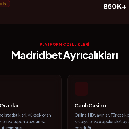
umlu
850K+
PLATFORM ÖZELLİKLERİ
Madridbet Ayrıcalıkları
 Oranlar
Canlı Casino
ç istatistikleri, yüksek oran
Orijinal HD yayınlar, Türkçe 
kleri ve kupon bozdurma
krupiyeler ve popüler slot oy
ut) mimarisi.
çeşitliliği.