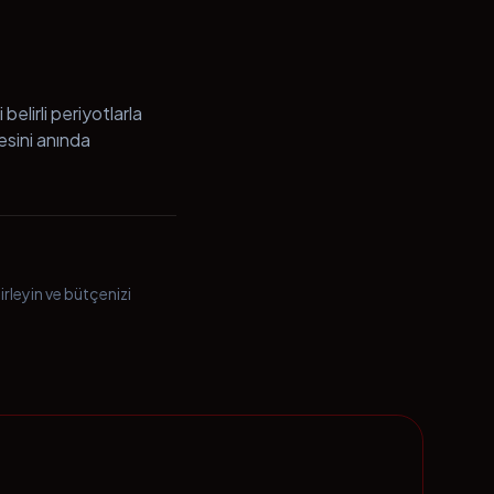
elirli periyotlarla
esini anında
irleyin ve bütçenizi