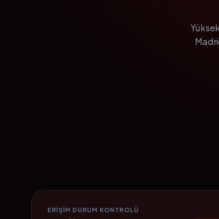
Yüksek 
Madri
ERIŞIM DURUM KONTROLÜ