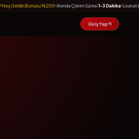
oş Geldin Bonusu %200
Anında Çekim Süresi
1-3 Dakika
Lisanslı & Şi
Giriş Yap