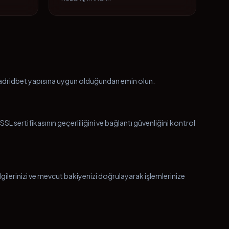
Madridbet yapısına uygun olduğundan emin olun.
SSL sertifikasının geçerliliğini ve bağlantı güvenliğini kontrol
lgilerinizi ve mevcut bakiyenizi doğrulayarak işlemlerinize