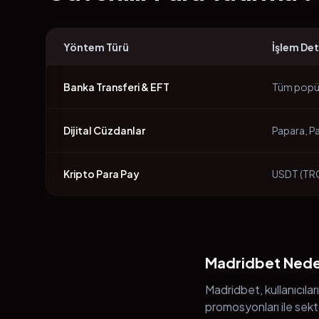
Yöntem Türü
İşlem Det
Banka Transferi & EFT
Tüm popüle
Dijital Cüzdanlar
Papara, Pa
Kripto Para Pay
USDT (TRC
Madridbet Neden
Madridbet, kullanıcıla
promosyonları ile sekt