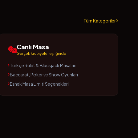
Tüm Kategoriler
Canlı Masa
Gerçek krupiyeler eşliğinde
Türkçe Rulet & Blackjack Masaları
Baccarat, Poker ve Show Oyunları
Esnek Masa Limiti Seçenekleri