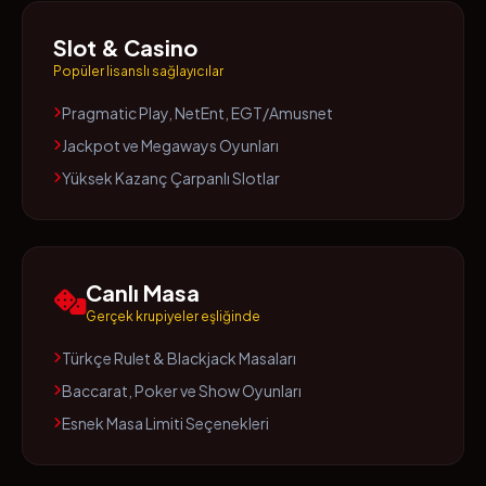
Slot & Casino
Popüler lisanslı sağlayıcılar
Pragmatic Play, NetEnt, EGT/Amusnet
Jackpot ve Megaways Oyunları
Yüksek Kazanç Çarpanlı Slotlar
Canlı Masa
Gerçek krupiyeler eşliğinde
Türkçe Rulet & Blackjack Masaları
Baccarat, Poker ve Show Oyunları
Esnek Masa Limiti Seçenekleri