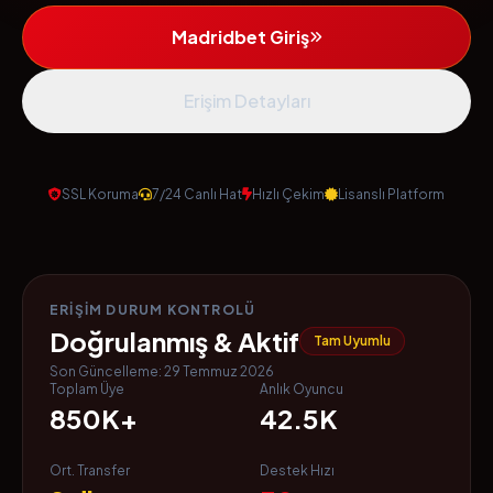
Madridbet Giriş
Erişim Detayları
SSL Koruma
7/24 Canlı Hat
Hızlı Çekim
Lisanslı Platform
ERIŞIM DURUM KONTROLÜ
Doğrulanmış & Aktif
Tam Uyumlu
Son Güncelleme: 29 Temmuz 2026
Toplam Üye
Anlık Oyuncu
850K+
42.5K
Ort. Transfer
Destek Hızı