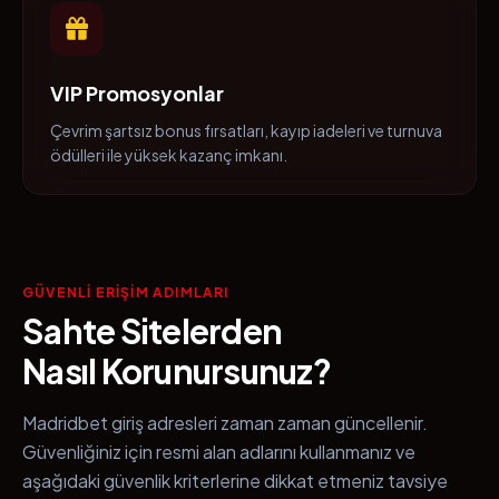
VIP Promosyonlar
Çevrim şartsız bonus fırsatları, kayıp iadeleri ve turnuva
ödülleri ile yüksek kazanç imkanı.
GÜVENLİ ERİŞİM ADIMLARI
Sahte Sitelerden
Nasıl Korunursunuz?
Madridbet giriş adresleri zaman zaman güncellenir.
Güvenliğiniz için resmi alan adlarını kullanmanız ve
aşağıdaki güvenlik kriterlerine dikkat etmeniz tavsiye