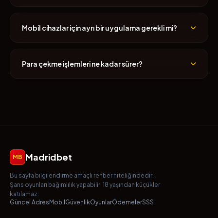
Mobil cihazlar için ayrı bir uygulama gerekli mi?
Para çekme işlemleri ne kadar sürer?
Madridbet
MB
Bu sayfa bilgilendirme amaçlı rehber niteliğindedir.
Şans oyunları bağımlılık yapabilir. 18 yaşından küçükler
katılamaz.
Güncel Adres
Mobil
Güvenlik
Oyunlar
Ödemeler
SSS