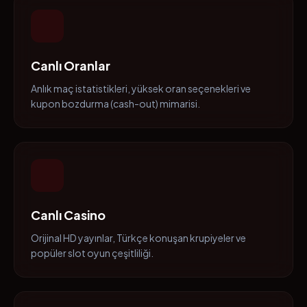
Canlı Oranlar
Anlık maç istatistikleri, yüksek oran seçenekleri ve
kupon bozdurma (cash-out) mimarisi.
Canlı Casino
Orijinal HD yayınlar, Türkçe konuşan krupiyeler ve
popüler slot oyun çeşitliliği.