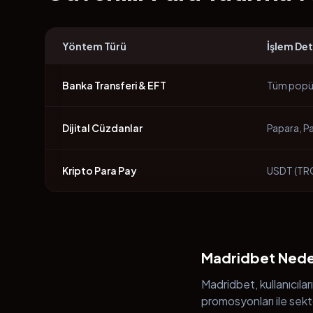
Yöntem Türü
İşlem Det
Banka Transferi & EFT
Tüm popüle
Dijital Cüzdanlar
Papara, Pa
Kripto Para Pay
USDT (TRC
Madridbet Neden
Madridbet, kullanıcıla
promosyonları ile sekt