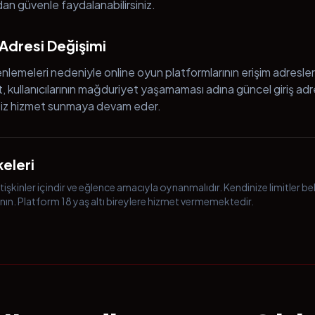
dan güvenle faydalanabilirsiniz.
 Adresi Değişimi
emeleri nedeniyle online oyun platformlarının erişim adresleri b
, kullanıcılarının mağduriyet yaşamaması adına güncel giriş adr
tisiz hizmet sunmaya devam eder.
keleri
işkinler içindir ve eğlence amacıyla oynanmalıdır. Kendinize limitler bel
ın. Platform 18 yaş altı bireylere hizmet vermemektedir.