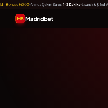
n Bonusu %200
Anında Çekim Süresi
1-3 Dakika
Lisanslı & Şifreli Alty
Madridbet
MB