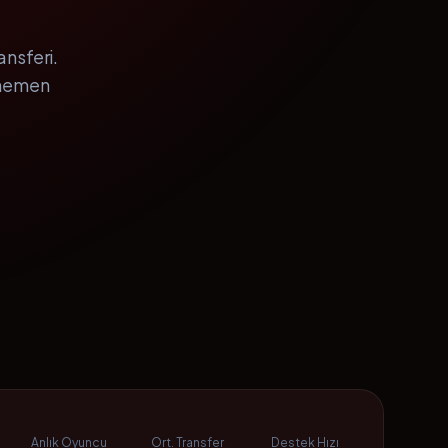
ansferi.
 hemen
Anlık Oyuncu
Ort. Transfer
Destek Hızı