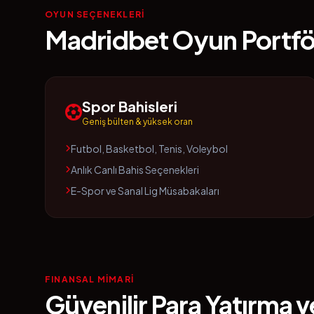
OYUN SEÇENEKLERİ
Madridbet Oyun Portf
Spor Bahisleri
Geniş bülten & yüksek oran
Futbol, Basketbol, Tenis, Voleybol
Anlık Canlı Bahis Seçenekleri
E-Spor ve Sanal Lig Müsabakaları
FINANSAL MİMARİ
Güvenilir Para Yatırma