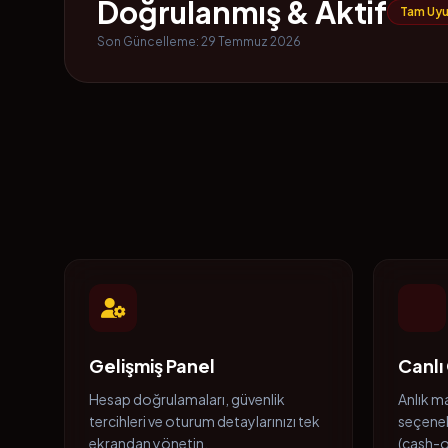
Doğrulanmış & Aktif
Tam Uy
Son Güncelleme: 29 Temmuz 2026
Gelişmiş Panel
Canlı
Hesap doğrulamaları, güvenlik
Anlık ma
tercihleri ve oturum detaylarınızı tek
seçene
ekrandan yönetin.
(cash-o