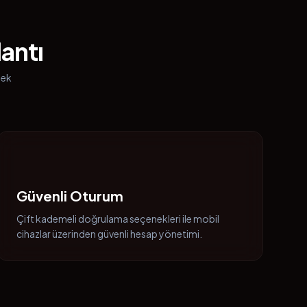
lantı
sek
Güvenli Oturum
Çift kademeli doğrulama seçenekleri ile mobil
cihazlar üzerinden güvenli hesap yönetimi.