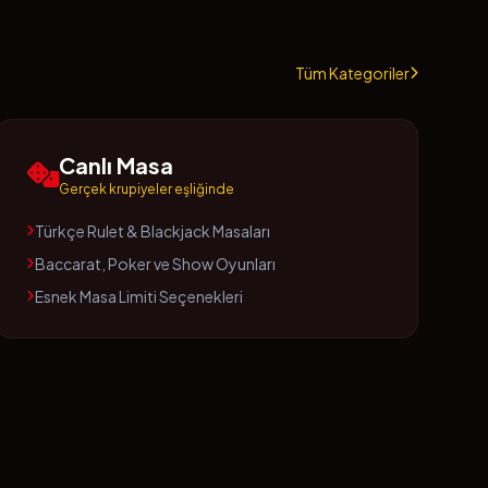
Tüm Kategoriler
Canlı Masa
Gerçek krupiyeler eşliğinde
Türkçe Rulet & Blackjack Masaları
Baccarat, Poker ve Show Oyunları
Esnek Masa Limiti Seçenekleri