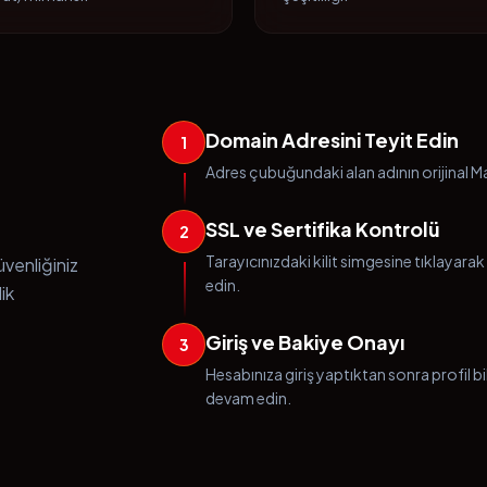
Domain Adresini Teyit Edin
1
Adres çubuğundaki alan adının orijinal 
SSL ve Sertifika Kontrolü
2
Tarayıcınızdaki kilit simgesine tıklayarak 
venliğiniz
edin.
ik
Giriş ve Bakiye Onayı
3
Hesabınıza giriş yaptıktan sonra profil bi
devam edin.