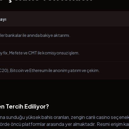
ayı
r bankalar ile anında bakiye aktarımı.
yfix, Mefete ve CMT ile komisyonsuz işlem.
20), Bitcoin ve Ethereum ile anonim yatırım ve çekim.
 Tercih Ediliyor?
rına sunduğu yüksek bahis oranları, zengin canlı casino seçenek
örde öncü platformlar arasında yer almaktadır. Resmi erişim kan