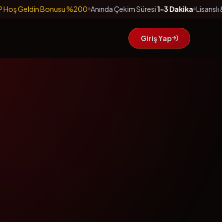
oş Geldin Bonusu %200
Anında Çekim Süresi
1-3 Dakika
Lisanslı & Şi
Giriş Yap