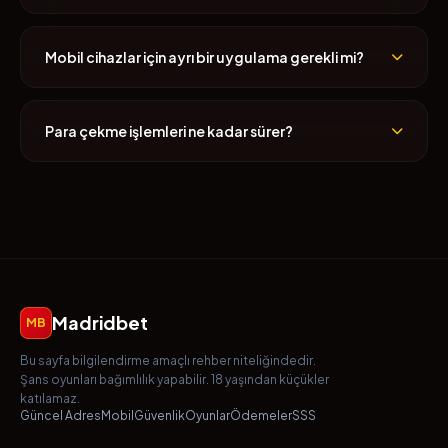
Mobil cihazlar için ayrı bir uygulama gerekli mi?
Para çekme işlemleri ne kadar sürer?
Madridbet
MB
Bu sayfa bilgilendirme amaçlı rehber niteliğindedir.
Şans oyunları bağımlılık yapabilir. 18 yaşından küçükler
katılamaz.
Güncel Adres
Mobil
Güvenlik
Oyunlar
Ödemeler
SSS