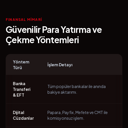
FINANSAL MİMARİ
Güvenilir Para Yatırma ve
Çekme Yöntemleri
Yöntem
İşlem Detayı
Türü
Banka
Tüm popüler bankalar ile anında
Transferi
bakiye aktarımı.
& EFT
Dijital
Papara, Payfix, Mefete ve CMT ile
Cüzdanlar
komisyonsuz işlem.