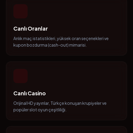
Canlı Oranlar
Anlık maç istatistikleri, yüksek oran seçenekleri ve
kupon bozdurma (cash-out) mimarisi.
Canlı Casino
Orijinal HD yayınlar, Türkçe konuşan krupiyeler ve
popüler slot oyun çeşitliliği.