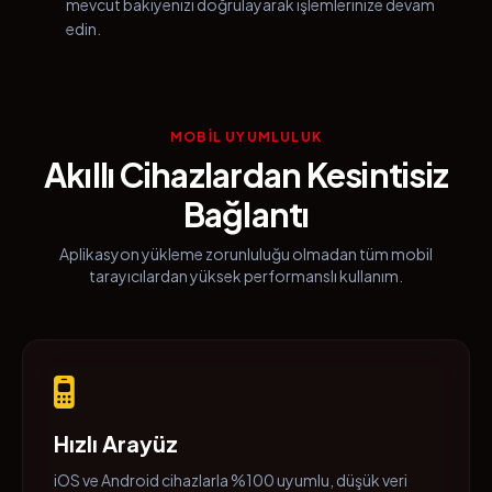
mevcut bakiyenizi doğrulayarak işlemlerinize devam
edin.
MOBİL UYUMLULUK
Akıllı Cihazlardan Kesintisiz
Bağlantı
Aplikasyon yükleme zorunluluğu olmadan tüm mobil
tarayıcılardan yüksek performanslı kullanım.
Hızlı Arayüz
iOS ve Android cihazlarla %100 uyumlu, düşük veri