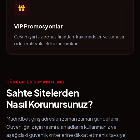
VIP Promosyonlar
Çevrim şartsız bonus fırsatları, kayıp iadeleri ve turnuva
ödülleri ile yüksek kazanç imkanı.
GÜVENLİ ERİŞİM ADIMLARI
Sahte Sitelerden
Nasıl Korunursunuz?
Madridbet giriş adresleri zaman zaman güncellenir.
Güvenliğiniz için resmi alan adlarını kullanmanız ve
aşağıdaki güvenlik kriterlerine dikkat etmeniz tavsiye