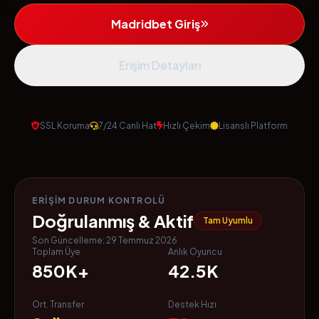
Madridbet Giriş
Erişim Detayları
SSL Koruma
7/24 Canlı Hat
Hızlı Çekim
Lisanslı Platform
ERIŞIM DURUM KONTROLÜ
Doğrulanmış & Aktif
Tam Uyumlu
Son Güncelleme: 29 Temmuz 2026
Toplam Üye
Anlık Oyuncu
850K+
42.5K
Ort. Transfer
Destek Hızı