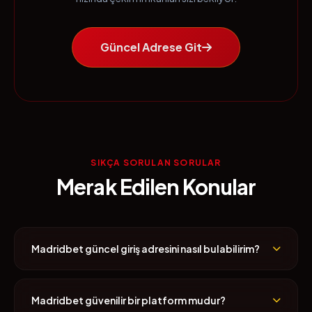
Güncel Adrese Git
SIKÇA SORULAN SORULAR
Merak Edilen Konular
Madridbet güncel giriş adresini nasıl bulabilirim?
Madridbet güvenilir bir platform mudur?