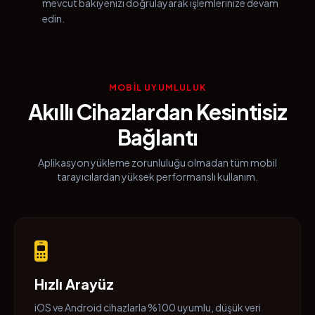
mevcut bakiyenizi doğrulayarak işlemlerinize devam
edin.
MOBİL UYUMLULUK
Akıllı Cihazlardan Kesintisiz
Bağlantı
Aplikasyon yükleme zorunluluğu olmadan tüm mobil
tarayıcılardan yüksek performanslı kullanım.
Hızlı Arayüz
iOS ve Android cihazlarla %100 uyumlu, düşük veri