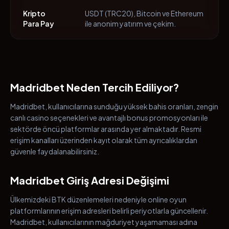
Kripto
USDT (TRC20), Bitcoin ve Ethereum
Para Pay
ile anonim yatırım ve çekim.
Madridbet Neden Tercih Ediliyor?
Madridbet, kullanıcılarına sunduğu yüksek bahis oranları, zengin
canlı casino seçenekleri ve avantajlı bonus promosyonları ile
sektörde öncü platformlar arasında yer almaktadır. Resmi
erişim kanalları üzerinden kayıt olarak tüm ayrıcalıklardan
güvenle faydalanabilirsiniz.
Madridbet Giriş Adresi Değişimi
Ülkemizdeki BTK düzenlemeleri nedeniyle online oyun
platformlarının erişim adresleri belirli periyotlarla güncellenir.
Madridbet, kullanıcılarının mağduriyet yaşamaması adına