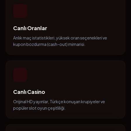
Canlı Oranlar
Anlık maç istatistikleri, yüksek oran seçenekleri ve
kupon bozdurma (cash-out) mimarisi.
Canlı Casino
Orijinal HD yayınlar, Türkçe konuşan krupiyeler ve
popüler slot oyun çeşitliliği.