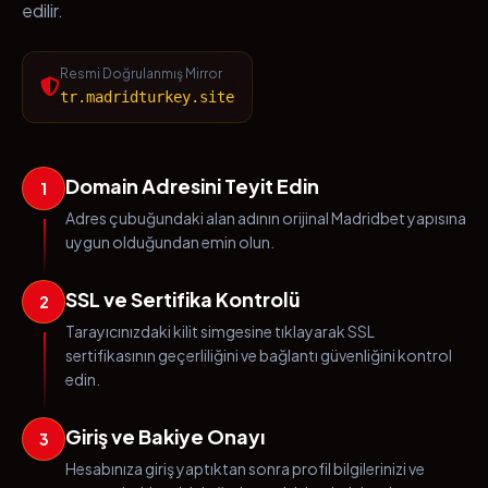
edilir.
Resmi Doğrulanmış Mirror
tr.madridturkey.site
Domain Adresini Teyit Edin
1
Adres çubuğundaki alan adının orijinal Madridbet yapısına
uygun olduğundan emin olun.
SSL ve Sertifika Kontrolü
2
Tarayıcınızdaki kilit simgesine tıklayarak SSL
sertifikasının geçerliliğini ve bağlantı güvenliğini kontrol
edin.
Giriş ve Bakiye Onayı
3
Hesabınıza giriş yaptıktan sonra profil bilgilerinizi ve