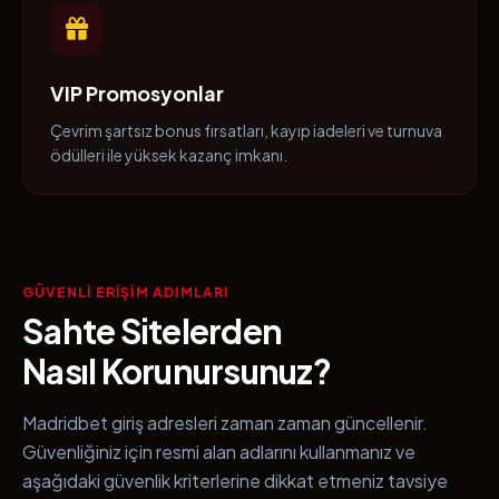
VIP Promosyonlar
Çevrim şartsız bonus fırsatları, kayıp iadeleri ve turnuva
ödülleri ile yüksek kazanç imkanı.
GÜVENLİ ERİŞİM ADIMLARI
Sahte Sitelerden
Nasıl Korunursunuz?
Madridbet giriş adresleri zaman zaman güncellenir.
Güvenliğiniz için resmi alan adlarını kullanmanız ve
aşağıdaki güvenlik kriterlerine dikkat etmeniz tavsiye