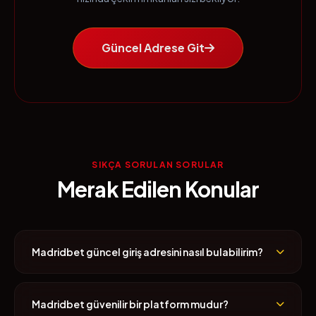
Güncel Adrese Git
SIKÇA SORULAN SORULAR
Merak Edilen Konular
Madridbet güncel giriş adresini nasıl bulabilirim?
Madridbet güvenilir bir platform mudur?