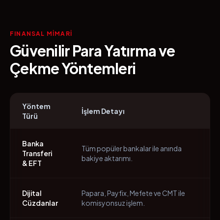
FINANSAL MİMARİ
Güvenilir Para Yatırma ve
Çekme Yöntemleri
Yöntem
İşlem Detayı
Türü
Banka
Tüm popüler bankalar ile anında
Transferi
bakiye aktarımı.
& EFT
Dijital
Papara, Payfix, Mefete ve CMT ile
Cüzdanlar
komisyonsuz işlem.