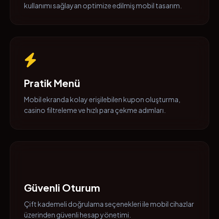
kullanımı sağlayan optimize edilmiş mobil tasarım.
Pratik Menü
Mobil ekranda kolay erişilebilen kupon oluşturma,
casino filtreleme ve hızlı para çekme adımları.
Güvenli Oturum
Çift kademeli doğrulama seçenekleri ile mobil cihazlar
üzerinden güvenli hesap yönetimi.