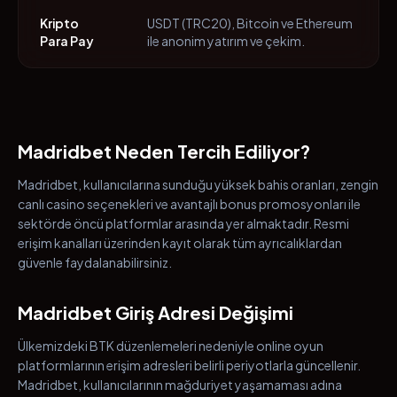
Kripto
USDT (TRC20), Bitcoin ve Ethereum
Para Pay
ile anonim yatırım ve çekim.
Madridbet Neden Tercih Ediliyor?
Madridbet, kullanıcılarına sunduğu yüksek bahis oranları, zengin
canlı casino seçenekleri ve avantajlı bonus promosyonları ile
sektörde öncü platformlar arasında yer almaktadır. Resmi
erişim kanalları üzerinden kayıt olarak tüm ayrıcalıklardan
güvenle faydalanabilirsiniz.
Madridbet Giriş Adresi Değişimi
Ülkemizdeki BTK düzenlemeleri nedeniyle online oyun
platformlarının erişim adresleri belirli periyotlarla güncellenir.
Madridbet, kullanıcılarının mağduriyet yaşamaması adına