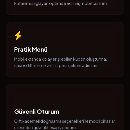
kullanımı sağlayan optimize edilmiş mobil tasarım.
Pratik Menü
Mobil ekranda kolay erişilebilen kupon oluşturma,
casino filtreleme ve hızlı para çekme adımları.
Güvenli Oturum
Çift kademeli doğrulama seçenekleri ile mobil cihazlar
üzerinden güvenli hesap yönetimi.