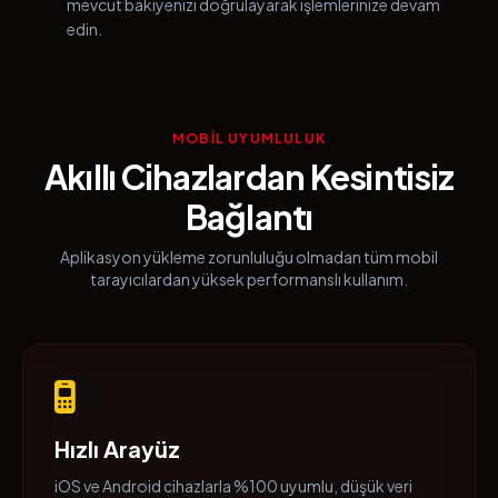
mevcut bakiyenizi doğrulayarak işlemlerinize devam
edin.
MOBİL UYUMLULUK
Akıllı Cihazlardan Kesintisiz
Bağlantı
Aplikasyon yükleme zorunluluğu olmadan tüm mobil
tarayıcılardan yüksek performanslı kullanım.
Hızlı Arayüz
iOS ve Android cihazlarla %100 uyumlu, düşük veri