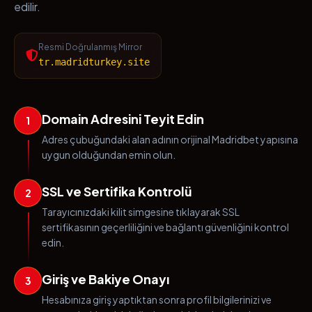
edilir.
Resmi Doğrulanmış Mirror
tr.madridturkey.site
Domain Adresini Teyit Edin
1
Adres çubuğundaki alan adının orijinal Madridbet yapısına
uygun olduğundan emin olun.
SSL ve Sertifika Kontrolü
2
Tarayıcınızdaki kilit simgesine tıklayarak SSL
sertifikasının geçerliliğini ve bağlantı güvenliğini kontrol
edin.
Giriş ve Bakiye Onayı
3
Hesabınıza giriş yaptıktan sonra profil bilgilerinizi ve