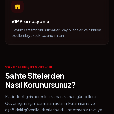
VIP Promosyonlar
Çevrim şartsız bonus fırsatları, kayıp iadeleri ve turnuva
ödülleri ile yüksek kazanç imkanı.
GÜVENLİ ERİŞİM ADIMLARI
Sahte Sitelerden
Nasıl Korunursunuz?
Madridbet giriş adresleri zaman zaman güncellenir.
Güvenliğiniz için resmi alan adlarını kullanmanız ve
aşağıdaki güvenlik kriterlerine dikkat etmeniz tavsiye