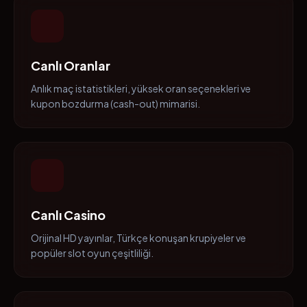
Canlı Oranlar
Anlık maç istatistikleri, yüksek oran seçenekleri ve
kupon bozdurma (cash-out) mimarisi.
Canlı Casino
Orijinal HD yayınlar, Türkçe konuşan krupiyeler ve
popüler slot oyun çeşitliliği.