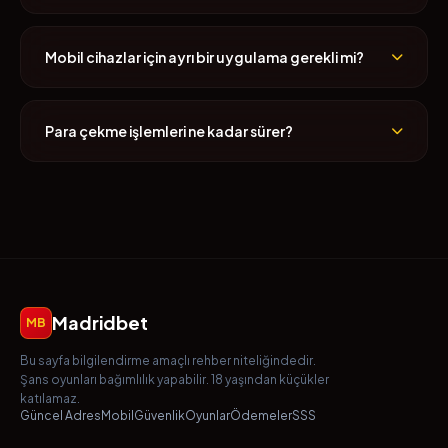
Mobil cihazlar için ayrı bir uygulama gerekli mi?
Para çekme işlemleri ne kadar sürer?
Madridbet
MB
Bu sayfa bilgilendirme amaçlı rehber niteliğindedir.
Şans oyunları bağımlılık yapabilir. 18 yaşından küçükler
katılamaz.
Güncel Adres
Mobil
Güvenlik
Oyunlar
Ödemeler
SSS