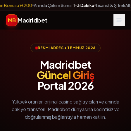
in Bonusu %200
Anında Çekim Süresi
1-3 Dakika
Lisanslı & Şifreli Alty
Madridbet
MB
RESMİ ADRES • TEMMUZ 2026
Madridbet
Güncel Giriş
Portal 2026
Yüksek oranlar, orijinal casino sağlayıcıları ve anında
bakiye transferi. Madridbet dünyasına kesintisiz ve
doğrulanmış bağlantıyla hemen katılın.