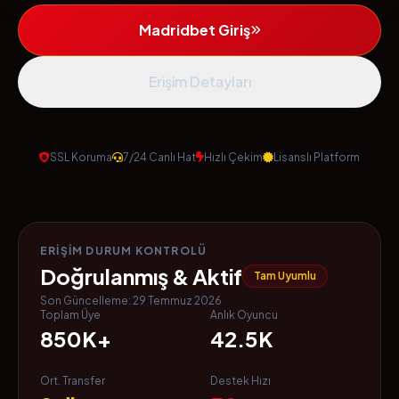
Madridbet Giriş
Erişim Detayları
SSL Koruma
7/24 Canlı Hat
Hızlı Çekim
Lisanslı Platform
ERIŞIM DURUM KONTROLÜ
Doğrulanmış & Aktif
Tam Uyumlu
Son Güncelleme: 29 Temmuz 2026
Toplam Üye
Anlık Oyuncu
850K+
42.5K
Ort. Transfer
Destek Hızı