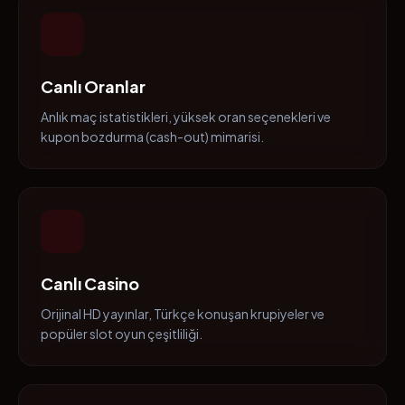
Canlı Oranlar
Anlık maç istatistikleri, yüksek oran seçenekleri ve
kupon bozdurma (cash-out) mimarisi.
Canlı Casino
Orijinal HD yayınlar, Türkçe konuşan krupiyeler ve
popüler slot oyun çeşitliliği.