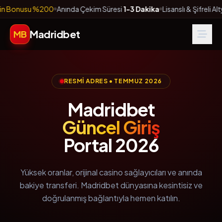
n Bonusu %200
Anında Çekim Süresi
1-3 Dakika
Lisanslı & Şifreli Alty
Madridbet
MB
RESMİ ADRES • TEMMUZ 2026
Madridbet
Güncel Giriş
Portal 2026
Yüksek oranlar, orijinal casino sağlayıcıları ve anında
bakiye transferi. Madridbet dünyasına kesintisiz ve
doğrulanmış bağlantıyla hemen katılın.