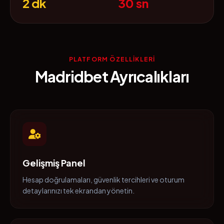
2 dk
30 sn
PLATFORM ÖZELLİKLERİ
Madridbet Ayrıcalıkları
Gelişmiş Panel
Hesap doğrulamaları, güvenlik tercihleri ve oturum
detaylarınızı tek ekrandan yönetin.