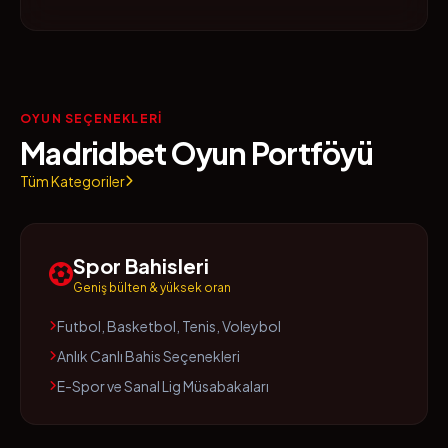
OYUN SEÇENEKLERİ
Madridbet Oyun Portföyü
Tüm Kategoriler
Spor Bahisleri
Geniş bülten & yüksek oran
Futbol, Basketbol, Tenis, Voleybol
Anlık Canlı Bahis Seçenekleri
E-Spor ve Sanal Lig Müsabakaları