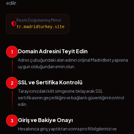
edilir.
Resmi Doğrulanmış Mirror
tr.madridturkey.site
Domain Adresini Teyit Edin
1
Adres çubuğundaki alan adının orijinal Madridbet yapısına
uygun olduğundan emin olun.
SSL ve Sertifika Kontrolü
2
Tarayıcınızdaki kilit simgesine tıklayarak SSL
sertifikasının geçerliliğini ve bağlantı güvenliğini kontrol
edin.
Giriş ve Bakiye Onayı
3
Hesabınıza giriş yaptıktan sonra profil bilgilerinizi ve