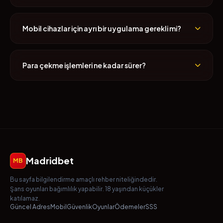
Mobil cihazlar için ayrı bir uygulama gerekli mi?
Para çekme işlemleri ne kadar sürer?
Madridbet
MB
Bu sayfa bilgilendirme amaçlı rehber niteliğindedir.
Şans oyunları bağımlılık yapabilir. 18 yaşından küçükler
katılamaz.
Güncel Adres
Mobil
Güvenlik
Oyunlar
Ödemeler
SSS