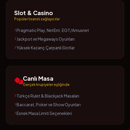
Slot & Casino
Popüler lisanslı sağlayıcılar
Pragmatic Play, NetEnt, EGT/Amusnet
Jackpot ve Megaways Oyunları
Yüksek Kazanç Çarpanlı Slotlar
Canlı Masa
Gerçek krupiyeler eşliğinde
Türkçe Rulet & Blackjack Masaları
Baccarat, Poker ve Show Oyunları
Esnek Masa Limiti Seçenekleri