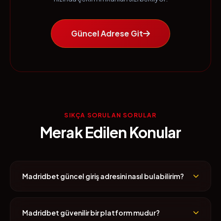
Güncel Adrese Git
SIKÇA SORULAN SORULAR
Merak Edilen Konular
Madridbet güncel giriş adresini nasıl bulabilirim?
Madridbet güvenilir bir platform mudur?