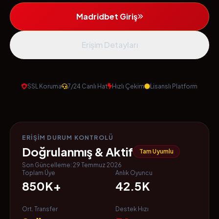
Madridbet Giriş
Erişim Detayları
SSL Koruma
7/24 Canlı Hat
Hızlı Çekim
Lisanslı Platform
ERIŞIM DURUM KONTROLÜ
Doğrulanmış & Aktif
Tam Uyumlu
Son Güncelleme: 29 Temmuz 2026
Toplam Üye
Anlık Oyuncu
850K+
42.5K
Ort. Transfer
Destek Hızı