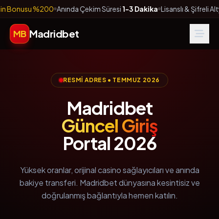
in Bonusu %200
Anında Çekim Süresi
1-3 Dakika
Lisanslı & Şifreli Alty
Madridbet
MB
RESMİ ADRES • TEMMUZ 2026
Madridbet
Güncel Giriş
Portal 2026
Yüksek oranlar, orijinal casino sağlayıcıları ve anında
bakiye transferi. Madridbet dünyasına kesintisiz ve
doğrulanmış bağlantıyla hemen katılın.