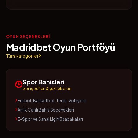
OYUN SEÇENEKLERİ
Madridbet Oyun Portföyü
Tüm Kategoriler
Spor Bahisleri
Geniş bülten & yüksek oran
Futbol, Basketbol, Tenis, Voleybol
Anlık Canlı Bahis Seçenekleri
E-Spor ve Sanal Lig Müsabakaları