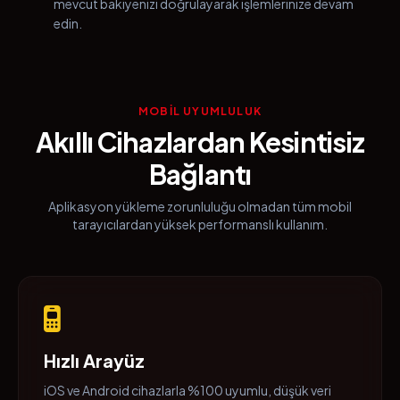
mevcut bakiyenizi doğrulayarak işlemlerinize devam
edin.
MOBİL UYUMLULUK
Akıllı Cihazlardan Kesintisiz
Bağlantı
Aplikasyon yükleme zorunluluğu olmadan tüm mobil
tarayıcılardan yüksek performanslı kullanım.
Hızlı Arayüz
iOS ve Android cihazlarla %100 uyumlu, düşük veri