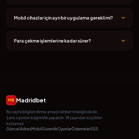
Mobil cihazlar için ayrı bir uygulama gerekli mi?
Para çekme işlemleri ne kadar sürer?
Madridbet
MB
Bu sayfa bilgilendirme amaçlı rehber niteliğindedir.
Şans oyunları bağımlılık yapabilir. 18 yaşından küçükler
katılamaz.
Güncel Adres
Mobil
Güvenlik
Oyunlar
Ödemeler
SSS