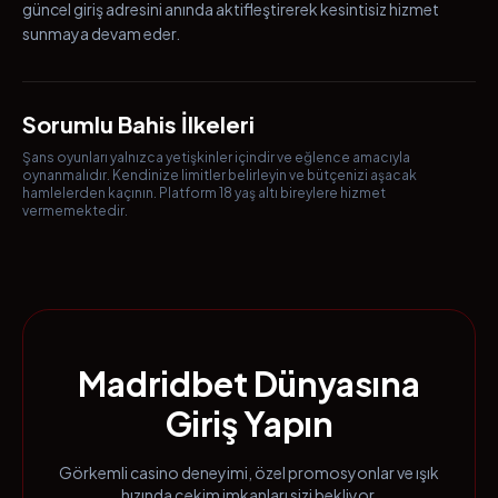
güncel giriş adresini anında aktifleştirerek kesintisiz hizmet
sunmaya devam eder.
Sorumlu Bahis İlkeleri
Şans oyunları yalnızca yetişkinler içindir ve eğlence amacıyla
oynanmalıdır. Kendinize limitler belirleyin ve bütçenizi aşacak
hamlelerden kaçının. Platform 18 yaş altı bireylere hizmet
vermemektedir.
Madridbet Dünyasına
Giriş Yapın
Görkemli casino deneyimi, özel promosyonlar ve ışık
hızında çekim imkanları sizi bekliyor.