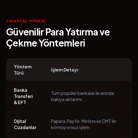
FINANSAL MİMARİ
Güvenilir Para Yatırma ve
Çekme Yöntemleri
Yöntem
İşlem Detayı
Türü
Banka
Tüm popüler bankalar ile anında
Transferi
bakiye aktarımı.
& EFT
Dijital
Papara, Payfix, Mefete ve CMT ile
Cüzdanlar
komisyonsuz işlem.