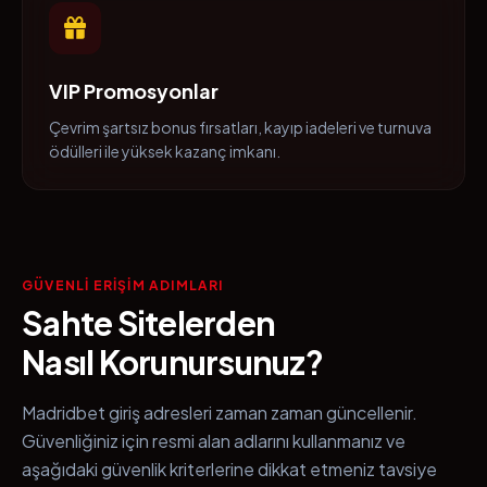
VIP Promosyonlar
Çevrim şartsız bonus fırsatları, kayıp iadeleri ve turnuva
ödülleri ile yüksek kazanç imkanı.
GÜVENLİ ERİŞİM ADIMLARI
Sahte Sitelerden
Nasıl Korunursunuz?
Madridbet giriş adresleri zaman zaman güncellenir.
Güvenliğiniz için resmi alan adlarını kullanmanız ve
aşağıdaki güvenlik kriterlerine dikkat etmeniz tavsiye