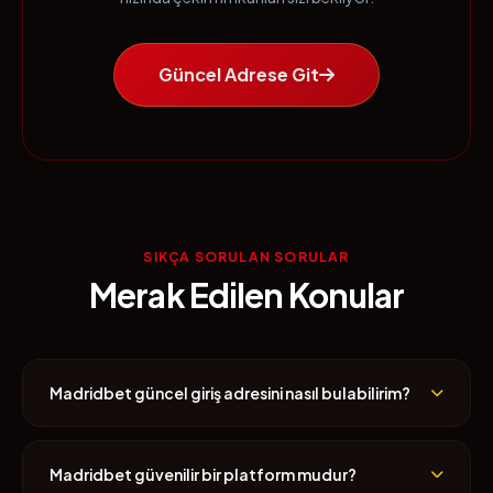
Güncel Adrese Git
SIKÇA SORULAN SORULAR
Merak Edilen Konular
Madridbet güncel giriş adresini nasıl bulabilirim?
Madridbet güvenilir bir platform mudur?