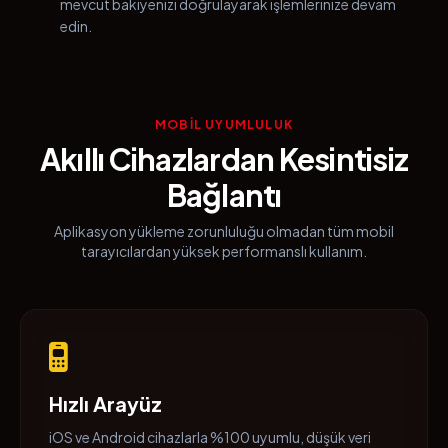
mevcut bakiyenizi doğrulayarak işlemlerinize devam
edin.
MOBİL UYUMLULUK
Akıllı Cihazlardan Kesintisiz
Bağlantı
Aplikasyon yükleme zorunluluğu olmadan tüm mobil
tarayıcılardan yüksek performanslı kullanım.
Hızlı Arayüz
iOS ve Android cihazlarla %100 uyumlu, düşük veri