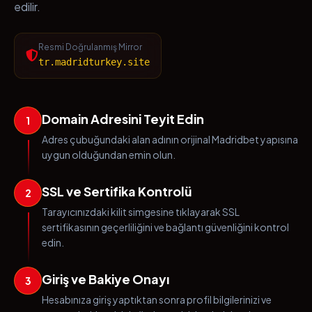
edilir.
Resmi Doğrulanmış Mirror
tr.madridturkey.site
Domain Adresini Teyit Edin
1
Adres çubuğundaki alan adının orijinal Madridbet yapısına
uygun olduğundan emin olun.
SSL ve Sertifika Kontrolü
2
Tarayıcınızdaki kilit simgesine tıklayarak SSL
sertifikasının geçerliliğini ve bağlantı güvenliğini kontrol
edin.
Giriş ve Bakiye Onayı
3
Hesabınıza giriş yaptıktan sonra profil bilgilerinizi ve