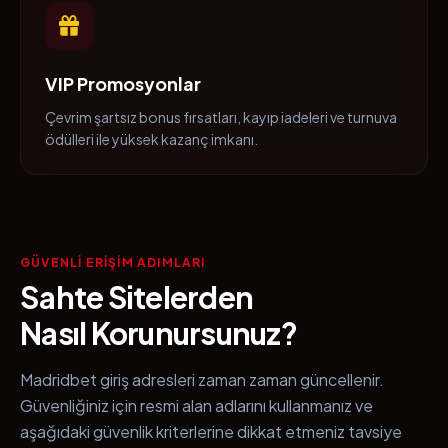
VIP Promosyonlar
Çevrim şartsız bonus fırsatları, kayıp iadeleri ve turnuva
ödülleri ile yüksek kazanç imkanı.
GÜVENLİ ERİŞİM ADIMLARI
Sahte Sitelerden
Nasıl Korunursunuz?
Madridbet giriş adresleri zaman zaman güncellenir.
Güvenliğiniz için resmi alan adlarını kullanmanız ve
aşağıdaki güvenlik kriterlerine dikkat etmeniz tavsiye