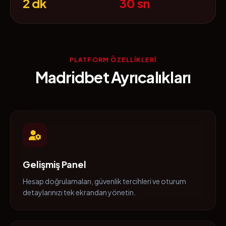
2 dk
30 sn
PLATFORM ÖZELLİKLERİ
Madridbet Ayrıcalıkları
Gelişmiş Panel
Hesap doğrulamaları, güvenlik tercihleri ve oturum
detaylarınızı tek ekrandan yönetin.