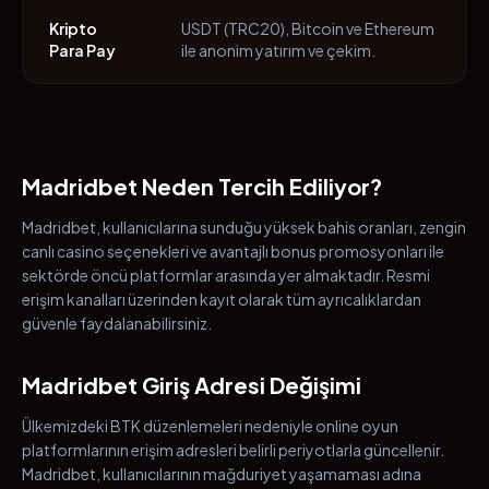
Kripto
USDT (TRC20), Bitcoin ve Ethereum
Para Pay
ile anonim yatırım ve çekim.
Madridbet Neden Tercih Ediliyor?
Madridbet, kullanıcılarına sunduğu yüksek bahis oranları, zengin
canlı casino seçenekleri ve avantajlı bonus promosyonları ile
sektörde öncü platformlar arasında yer almaktadır. Resmi
erişim kanalları üzerinden kayıt olarak tüm ayrıcalıklardan
güvenle faydalanabilirsiniz.
Madridbet Giriş Adresi Değişimi
Ülkemizdeki BTK düzenlemeleri nedeniyle online oyun
platformlarının erişim adresleri belirli periyotlarla güncellenir.
Madridbet, kullanıcılarının mağduriyet yaşamaması adına