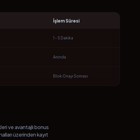
İşlem Süresi
1 - 5 Dakika
Anında
Blok Onayı Sonrası
leri ve avantajlı bonus
alları üzerinden kayıt