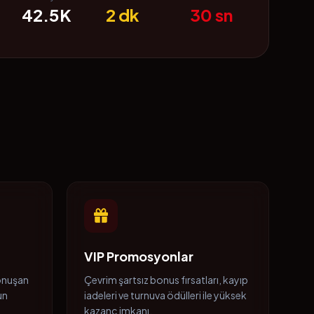
42.5K
2 dk
30 sn
VIP Promosyonlar
konuşan
Çevrim şartsız bonus fırsatları, kayıp
un
iadeleri ve turnuva ödülleri ile yüksek
kazanç imkanı.