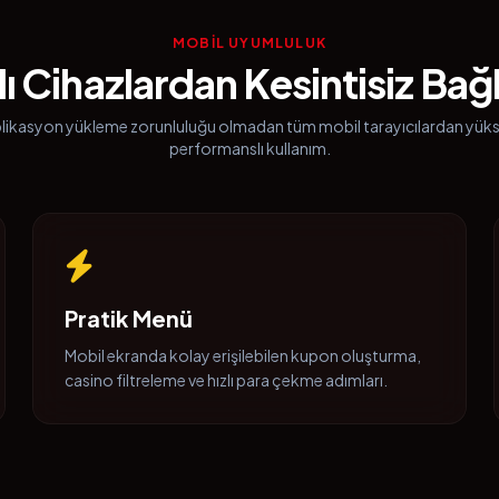
MOBİL UYUMLULUK
lı Cihazlardan Kesintisiz Bağ
likasyon yükleme zorunluluğu olmadan tüm mobil tarayıcılardan yük
performanslı kullanım.
Pratik Menü
Mobil ekranda kolay erişilebilen kupon oluşturma,
casino filtreleme ve hızlı para çekme adımları.