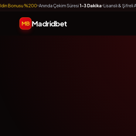
n Bonusu %200
Anında Çekim Süresi
1-3 Dakika
Lisanslı & Şifreli Alty
Madridbet
MB