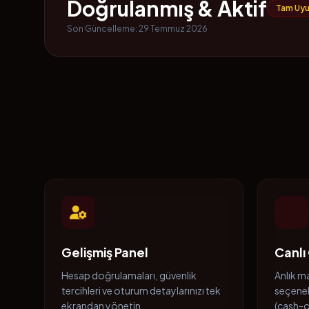
Doğrulanmış & Aktif
Tam Uy
Son Güncelleme: 29 Temmuz 2026
Gelişmiş Panel
Canlı
Hesap doğrulamaları, güvenlik
Anlık ma
tercihleri ve oturum detaylarınızı tek
seçene
ekrandan yönetin.
(cash-o