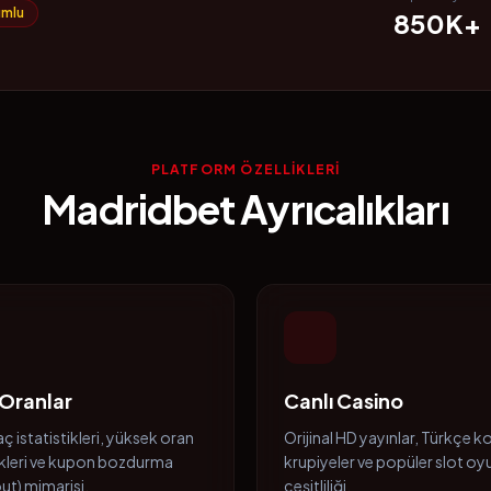
umlu
850K+
PLATFORM ÖZELLİKLERİ
Madridbet Ayrıcalıkları
 Oranlar
Canlı Casino
ç istatistikleri, yüksek oran
Orijinal HD yayınlar, Türkçe 
kleri ve kupon bozdurma
krupiyeler ve popüler slot oy
ut) mimarisi.
çeşitliliği.