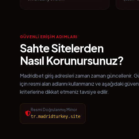
GÜVENLİ ERİŞİM ADIMLARI
Sahte Sitelerden
Nasıl Korunursunuz?
Madridbet giriş adresleri zaman zaman güncellenir. Gü
için resmi alan adlarını kullanmanız ve aşağıdaki güvenl
kriterlerine dikkat etmeniz tavsiye edilir.
Resmi Doğrulanmış Mirror
tr.madridturkey.site